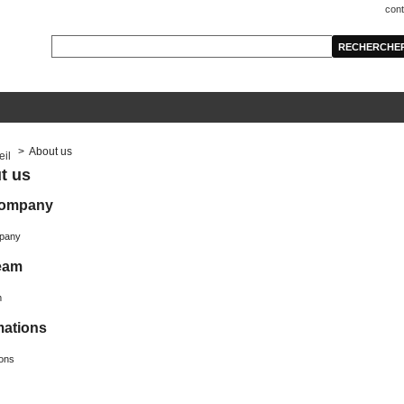
cont
>
About us
t us
company
pany
eam
m
mations
ions