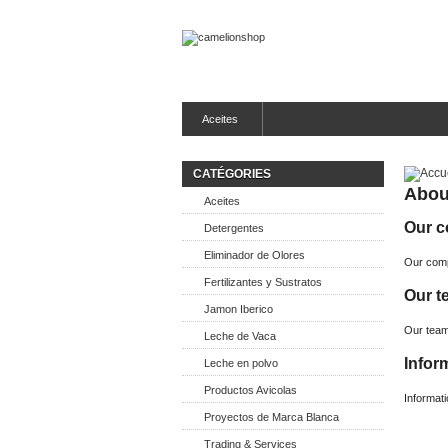
Aceites
CATÉGORIES
Abou
Aceites
Our 
Detergentes
Eliminador de Olores
Our com
Fertilizantes y Sustratos
Our t
Jamon Iberico
Our tea
Leche de Vaca
Infor
Leche en polvo
Productos Avicolas
Informat
Proyectos de Marca Blanca
Trading & Services