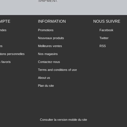
SHIPMENT.
MPTE
INFORMATION
NOUS SUIVRE
ndes
Promotions
Facebook
Nouveaux produits
Twitter
es
Meilleures ventes
RSS
tions personnelles
Nos magasins
 favoris
Contactez-nous
Terms and conditions of use
About us
Plan du site
Consulter la version mobile du site