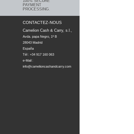
100% SECURE
PAYMENT
PROCESSING.
CONTACTEZ-NOUS
Camelion Cash & Carry, s.l.,
Avda. papa Negro, 1º B

28043 Madrid

España
Tél : +34 917 160 063
e-Mail :
info@camelioncashandcarry.com