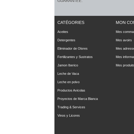
GUARANTEE.
CATÉGORIES
MON CO
Aceites
Mes comma
Detergentes
Mes avoirs
Eliminador de Olores
Mes adress
Fertilizantes y Sustratos
Mes informa
Jamon Iberico
Mes produits
Leche de Vaca
Leche en polvo
Productos Avicolas
Proyectos de Marca Blanca
Trading & Services
Vinos y Licores