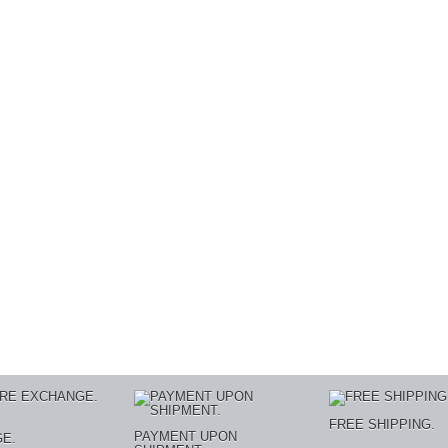
E
FREE SHIPPING.
PAYMENT UPON
E.