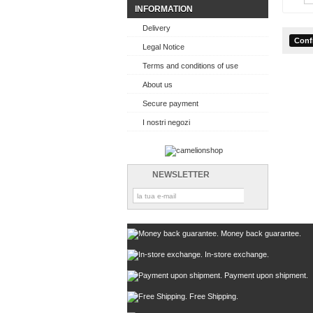
INFORMATION
Delivery
Legal Notice
Terms and conditions of use
About us
Secure payment
I nostri negozi
NEWSLETTER
Money back guarantee.
In-store exchange.
Payment upon shipment.
Free Shipping.