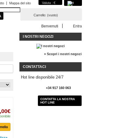
Valuta : €
tto
Mappa del sito
Carrello:
(vuoto)
Benvenuti
Entra
I NOSTRI NEGOZI
» Scopri i nostri negozi
CONTATTACI
Hot line disponibile 24/7
+34 917 160 063
CONTATTA LA NOSTRA
HOT LINE
,00€
ponibile
rrello
lizza